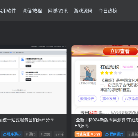
实用软件
课程/教程
网赚/资讯
游戏源码
今日热榜
系统一站式服务营销源码分享
[全新UI]2024新版周易测算/在
H5源码
程序源码
# 源码
# 运营
# 抖音
付费资源
0.99
程序源码
# 最新
￥