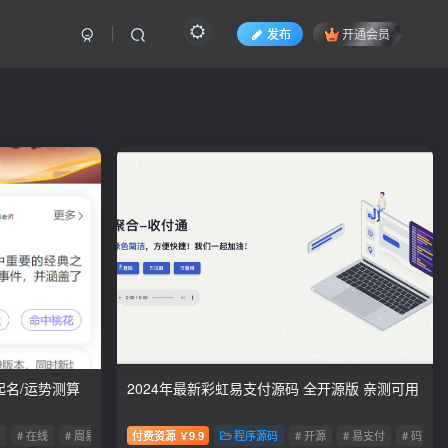
发布
开通会员
线起名/运势测算
2024年最新彩虹易支付源码 全开源版 亲测可用
# 在线
# 周易
付费资源
9.9
程序源码
# 开源
# 易支付
# 码支付
￥