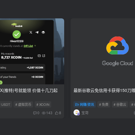
 有X(推特)号就能领 价值十几刀起
最新谷歌云免信用卡获得150刀
# USDT
# 虚拟货币
# XCOIN
网赚/资讯
# 免费
# 谷歌云
#
宝哥
0
143
8