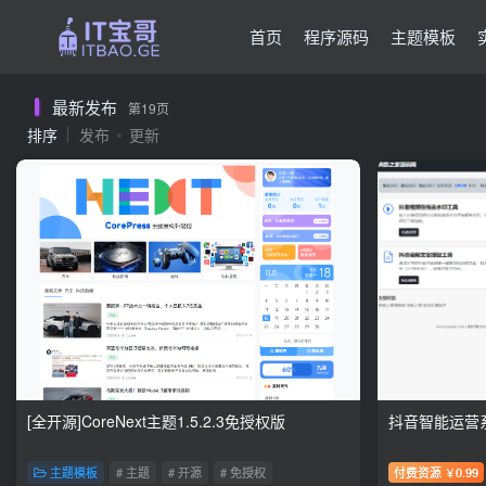
首页
程序源码
主题模板
最新发布
第19页
排序
发布
更新
[全开源]CoreNext主题1.5.2.3免授权版
抖音智能运营
主题模板
# 主题
# 开源
# 免授权
付费资源
0.99
￥