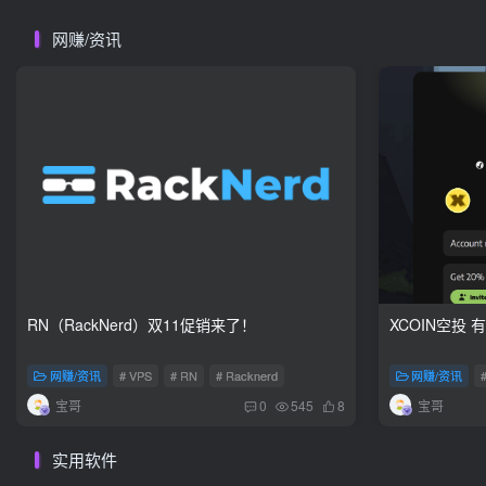
网赚/资讯
RN（RackNerd）双11促销来了！
XCOIN空投
网赚/资讯
# VPS
# RN
# Racknerd
网赚/资讯
宝哥
宝哥
0
545
8
实用软件