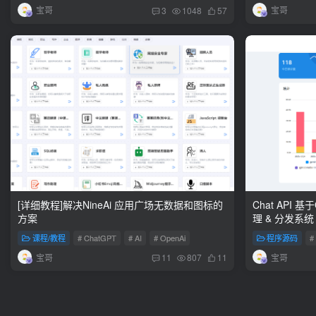
宝哥
宝哥
3
1048
57
[详细教程]解决NineAi 应用广场无数据和图标的
Chat API 
方案
理 & 分发系统
课程/教程
# ChatGPT
# AI
# OpenAi
程序源码
#
宝哥
宝哥
11
807
11