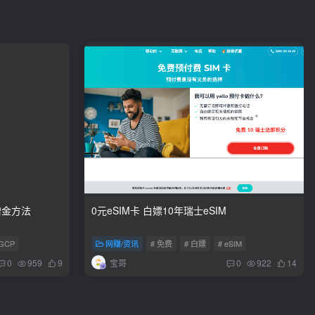
赠金方法
0元eSIM卡 白嫖10年瑞士eSIM
 GCP
网赚/资讯
# 免费
# 白嫖
# eSIM
宝哥
0
959
9
0
922
14