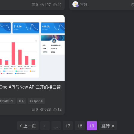
宝哥
0
427
49
基于One API与New API二开的接口管
 ChatGPT
# AI
# OpenAi
0
628
12
上一页
1
…
17
18
19
跳转