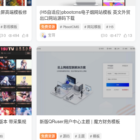
全屏高端模板修
(H5自适应)pbootcms电子烟网站模板 英文外贸
出口网站源码下载
# 影视模板
免费资源
# PbootCMS
# 网站模板
# H5
宝哥
0
494
8
0
477
13
0版本 带采集规
新版QRuser用户中心主题 | 魔方财务模板
MS
免费资源
# 源码
# 主题
# 模板