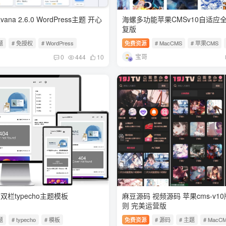
na 2.6.0 WordPress主题 开心
海螺多功能苹果CMSv10自适应
复版
题
# 免授权
# WordPress
免费资源
# MacCMS
# 苹果CMS
宝哥
0
444
10
洁双栏typecho主题模板
麻豆源码 视频源码 苹果cms-v1
则 完美运营版
题
# typecho
# 模板
免费资源
# 源码
# 主题
# MacC