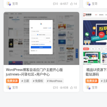
宝哥
宝哥
0
657
14
WordPress博客自适应门户主题开心版
精品UI资源
justnews+问答社区+用户中心
载站源码
免费资源
# 主题
# 免授权
# WordPress
免费资源
# 主
宝哥
宝哥
0
608
10