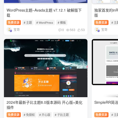
WordPress主题–Avada主题 v7.12.1 破解版下
独家首发的inRva
载
版
免费资源
# 主题
# WordPress
# 模板
免费资源
# 主
宝哥
宝哥
0
563
53
2024年最新子比主题8.0版本源码 开心版+美化
SimpleRR简
插件
免费资源
# 免授权
# 开心版
# 子比主题
免费资源
# 主