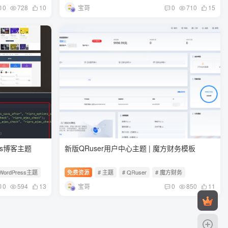
宝哥
0
728
10
0
710
15
ess博客主题
新版QRuser用户中心主题 | 魔方财务模板
 WordPress主题
免费资源
# 主题
# QRuser
# 魔方财务
宝哥
0
594
13
0
850
11