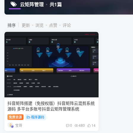
云矩阵管理
共1篇
排序
更新
浏览
点赞
评论
抖音矩阵搭建（免授权版）抖音矩阵云混剪系统
源码 多平台多账号抖音云矩阵管理系统
免费资源
程序源码
宝哥
0
480
14