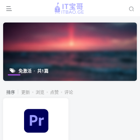
免激活
共1篇
排序
更新
浏览
点赞
评论