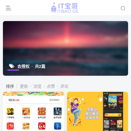
去授权
共2篇
排序
更新
浏览
点赞
评论