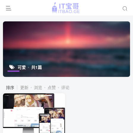
可爱
共1篇
排序
更新
浏览
点赞
评论