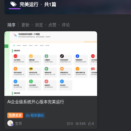
完美运行
共1篇
排序
更新
浏览
点赞
评论
Ai企业级系统开心版本完美运行
免费资源
程序源码
宝哥
0
546
6