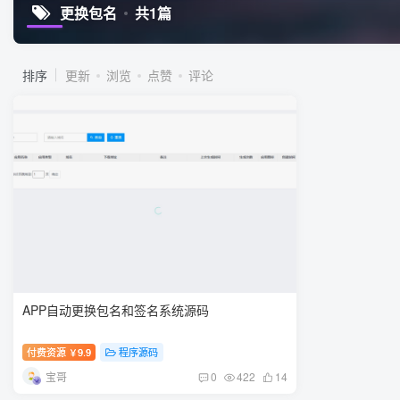
更换包名
共1篇
排序
更新
浏览
点赞
评论
APP自动更换包名和签名系统源码
付费资源
9.9
程序源码
￥
宝哥
0
422
14