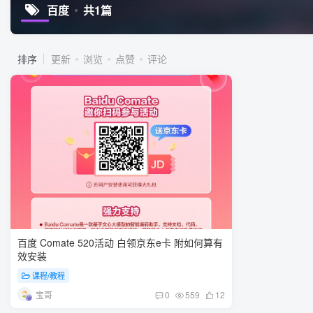
百度
共1篇
排序
更新
浏览
点赞
评论
百度 Comate 520活动 白领京东e卡 附如何算有
效安装
课程/教程
宝哥
0
559
12