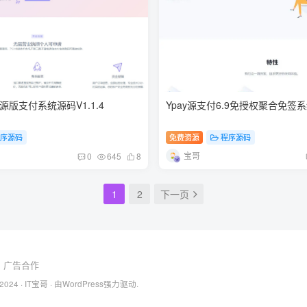
源版支付系统源码V1.1.4
Ypay源支付6.9免授权聚合免签
程序源码
免费资源
程序源码
宝哥
0
645
8
1
2
下一页
广告合作
 2024 ·
IT宝哥
· 由
WordPress
强力驱动.