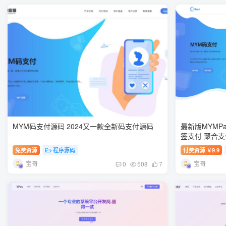
MYM码支付源码 2024又一款全新码支付源码
最新版MYMP
签支付 聚合
免费资源
程序源码
付费资源
9.9
￥
宝哥
宝哥
0
508
7