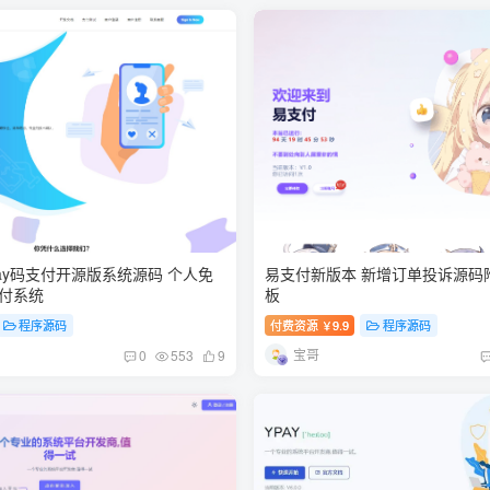
ay码支付开源版系统源码 个人免
易支付新版本 新增订单投诉源码
支付系统
板
程序源码
付费资源
9.9
程序源码
￥
宝哥
0
553
9