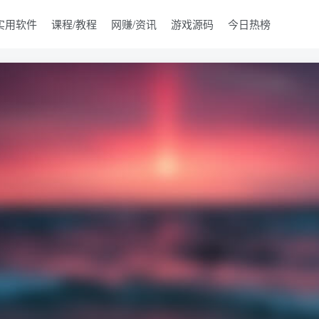
实用软件
课程/教程
网赚/资讯
游戏源码
今日热榜