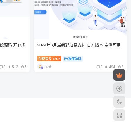
系统源码 开心版
2024年3月最新彩虹易支付 官方版本 亲测可用
付费资源
9.9
程序源码
￥
宝哥
0
513
5
0
494
8