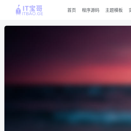
首页
程序源码
主题模板