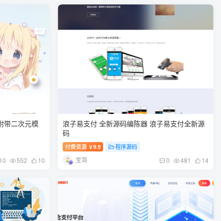
附带二次元模
浪子易支付 全新源码编陈器 浪子易支付全新源
码
付费资源
9.9
程序源码
￥
宝哥
0
552
10
0
481
14