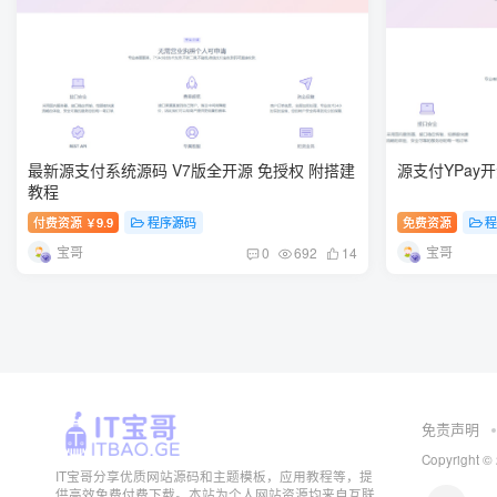
最新源支付系统源码 V7版全开源 免授权 附搭建
源支付YPay开
教程
付费资源
9.9
程序源码
免费资源
￥
宝哥
宝哥
0
692
14
免责声明
Copyright ©
IT宝哥分享优质网站源码和主题模板，应用教程等，提
供高效免费付费下载。本站为个人网站资源均来自互联