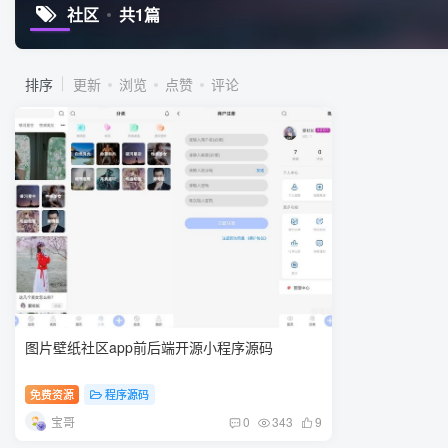
社区
共1篇
排序
更新
浏览
点赞
评论
图片壁纸社区app前后端开源小程序源码
免费资源
程序源码
宝哥
0
343
9