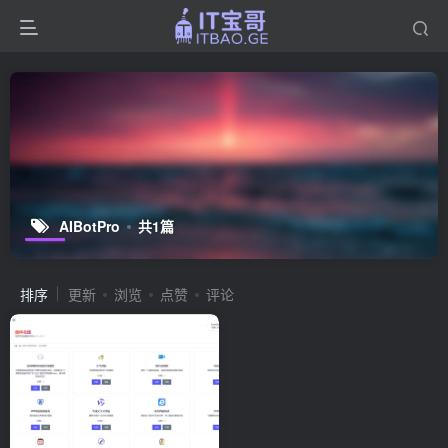
AIBotPro
共1篇
排序
更新
浏览
点赞
评论