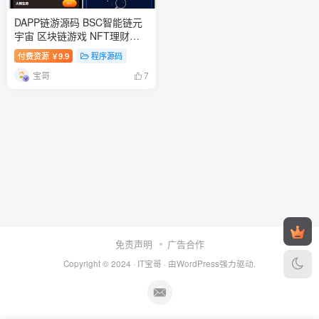
DAPP链游源码 BSC智能链元
宇宙 区块链游戏 NFT理财商
城 后端PHP+前端Uinapp源码
付费资源
9.9
程序源码
￥
宝哥
7
免责声明
广告合作
Copyright © 2024 ·
IT宝哥
· 由
WordPress
强力驱动.