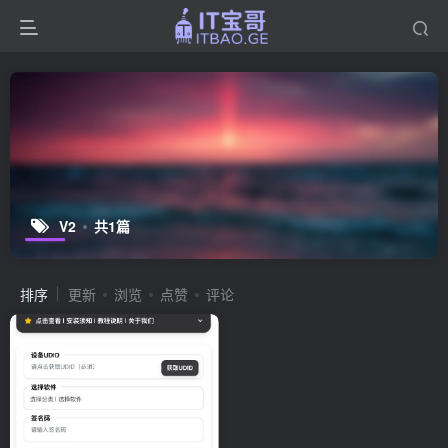
V2
共1篇
排序
更新
浏览
点赞
评论