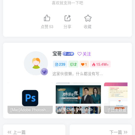
喜欢就支持一下吧
点赞
53
分享
收藏
宝哥
关注
239
2
1
15.4W+
这家伙很懒，什么都没有写...
[Mac]Adobe Photoshop 2024
苹果CMS V10 MXProV4.5 觅知优化版
上一篇
下一篇