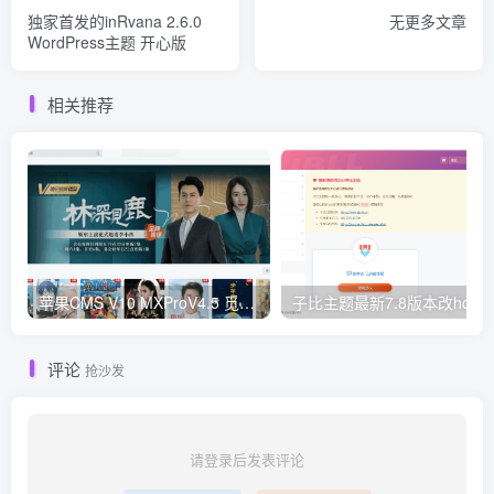
独家首发的inRvana 2.6.0
无更多文章
WordPress主题 开心版
相关推荐
苹果CMS V10 MXProV4.5 觅知优化版
子比主题最新
评论
抢沙发
请登录后发表评论