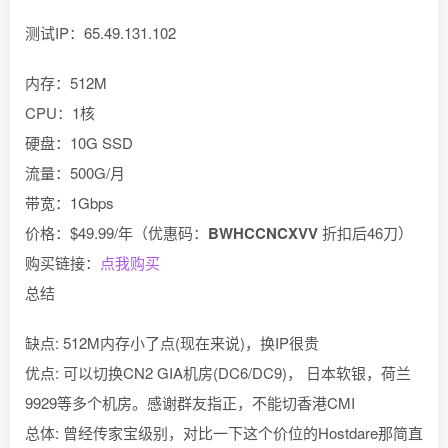
测试IP：65.49.131.102
内存：512M
CPU：1核
硬盘：10G SSD
流量：500G/月
带宽：1Gbps
价格：$49.99/年（优惠码：
BWHCCNCXVV
折扣后46刀）
购买链接：
点我购买
总结
缺点: 512M内存小了点(现在来说)，换IP很贵
优点: 可以切换CN2 GIA机房(DC6/DC9)， 日本软银，荷兰
9929等多个机房。感谢群友指正，不能切香港CMI
总体: 曾经传家宝级别，对比一下这个价位的Hostdare那简直