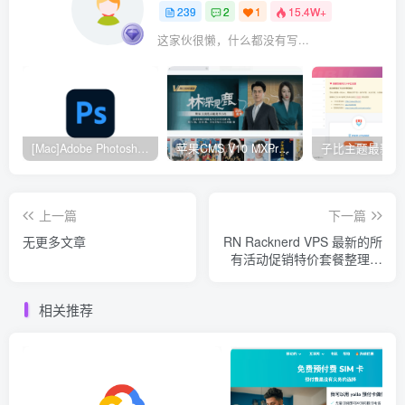
239
2
1
15.4W+
这家伙很懒，什么都没有写...
[Mac]Adobe Photoshop 2024
苹果CMS V10 MXProV4.5 觅知优化版
上一篇
下一篇
无更多文章
RN Racknerd VPS 最新的所
有活动促销特价套餐整理汇
总
相关推荐