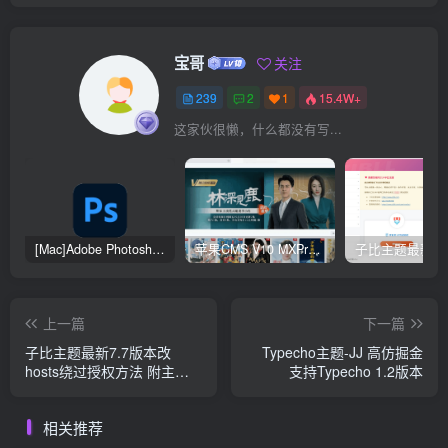
宝哥
关注
239
2
1
15.4W+
这家伙很懒，什么都没有写...
[Mac]Adobe Photoshop 2024
苹果CMS V10 MXProV4.5 觅知优化版
上一篇
下一篇
子比主题最新7.7版本改
Typecho主题-JJ 高仿掘金
hosts绕过授权方法 附主题
支持Typecho 1.2版本
文件
相关推荐