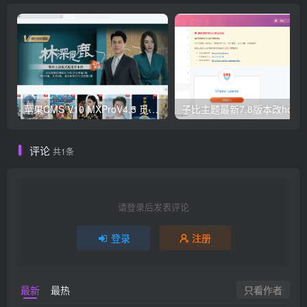
苹果CMS V10 MXProV4.5 觅知优化版
子比主题最新
评论
共1条
请登录后发表评论
登录
注册
只看作者
最新
最热