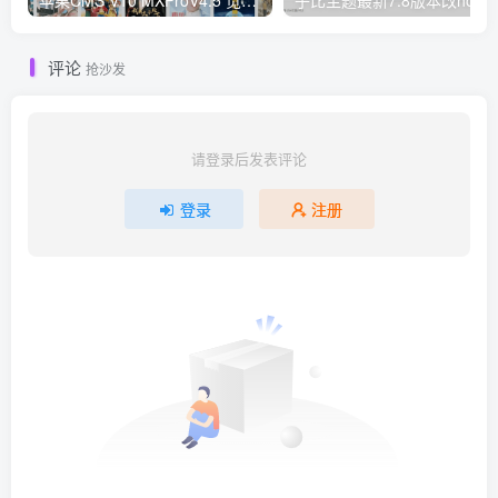
苹果CMS V10 MXProV4.5 觅知优化版
子比主题最新
评论
抢沙发
请登录后发表评论
登录
注册