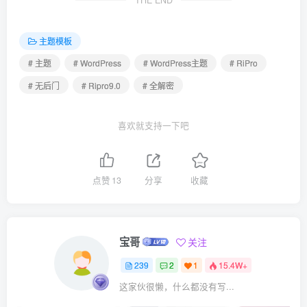
主题模板
# 主题
# WordPress
# WordPress主题
# RiPro
# 无后门
# Ripro9.0
# 全解密
喜欢就支持一下吧
点赞
13
分享
收藏
宝哥
关注
239
2
1
15.4W+
这家伙很懒，什么都没有写...