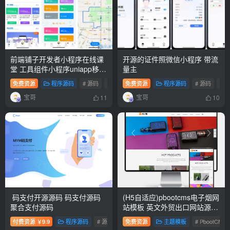
前端铺子开发者小程序在线课
开源的证件照微信小程序 带流
堂 工具组件小程序uniapp移动
量主
端
免费资源
程序源码
# 源码
# 小程序
免费资源
# Uniapp
程序源码
# 源码
# 
宝哥
宝哥
11
10
码支付开源源码 码支付源码
(H5自适应)pbootcms电子烟网
聚合支付源码
站模板 英文外贸出口网站源码
下载
付费资源
9.9
程序源码
# 源码
# 码支付
免费资源
# 支付
主题模板
# PbootCMS
￥