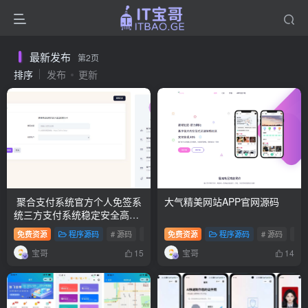
最新发布
第2页
排序
发布
更新
聚合支付系统官方个人免签系
大气精美网站APP官网源码
统三方支付系统稳定安全高并
发
免费资源
程序源码
# 源码
# 支付系统
免费资源
# 聚合支付
程序源码
# 源码
# 
宝哥
宝哥
15
14