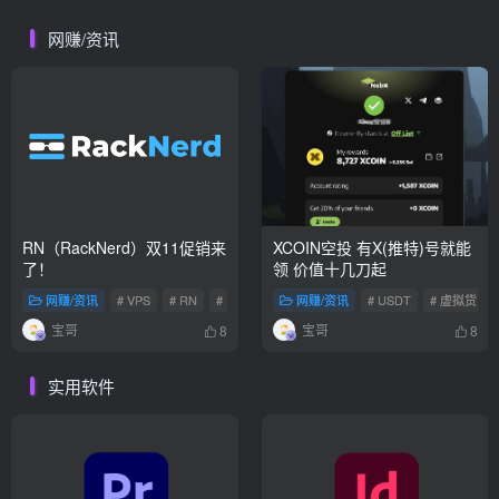
网赚/资讯
RN（RackNerd）双11促销来
XCOIN空投 有X(推特)号就能
了！
领 价值十几刀起
网赚/资讯
# VPS
# RN
# Racknerd
网赚/资讯
# USDT
# 虚拟货币
宝哥
宝哥
8
8
实用软件