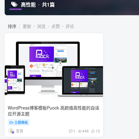
高性能
共1篇
排序
更新
浏览
点赞
评论
WordPress博客模板Puock 高颜值高性能的自适
应开源主题
主题模板
宝哥
1
446
13