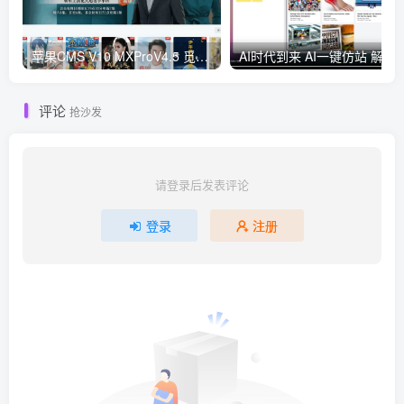
苹果CMS V10 MXProV4.5 觅知优化版
AI时代到来 AI一键仿
评论
抢沙发
请登录后发表评论
登录
注册