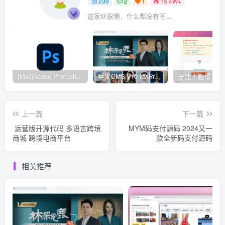
239
2
1
15.4W+
这家伙很懒，什么都没有写...
[Mac]Adobe Photoshop 2024
苹果CMS V10 MXProV4.5 觅知优化版
上一篇
下一篇
运营版开源代码 多语言跨境
MYM码支付源码 2024又一
商城 跨境电商平台
款全新码支付源码
相关推荐