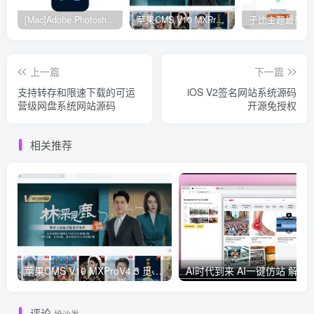
[Mac]Adobe Photoshop 2024
苹果CMS V10 MXProV4.5 觅知优化版
上一篇
下一篇
支持转存和限速下载的可运
iOS V2签名网站系统源码
营级网盘系统网站源码
开源免授权
相关推荐
苹果CMS V10 MXProV4.5 觅知优化版
AI时代到来 AI一键仿
评论
抢沙发