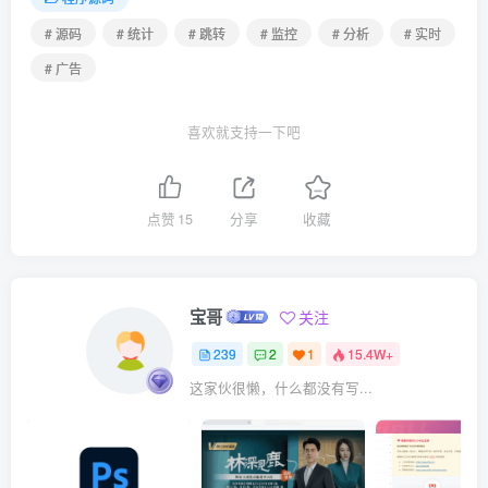
# 源码
# 统计
# 跳转
# 监控
# 分析
# 实时
# 广告
喜欢就支持一下吧
点赞
15
分享
收藏
宝哥
关注
239
2
1
15.4W+
这家伙很懒，什么都没有写...