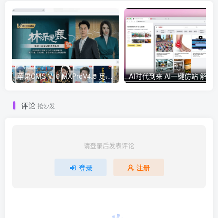
苹果CMS V10 MXProV4.5 觅知优化版
AI时代到来 AI一键仿
评论
抢沙发
请登录后发表评论
登录
注册