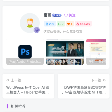
宝哥
关注
239
2
1
15.4W+
这家伙很懒，什么都没有写...
[Mac]Adobe Photoshop 2024
苹果CMS V10 MXProV4.5 觅知优化版
上一篇
下一篇
WordPress 插件 OpenAI 聊
DAPP链游源码 BSC智能链
天机器人 – Helper助手破解
元宇宙 区块链游戏 NFT理财
版 1.0.18
商城 后端PHP+前端Uinapp
源码
相关推荐