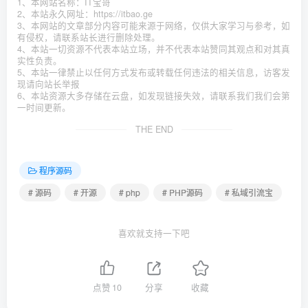
1、本网站名称：IT宝哥
2、本站永久网址：https://itbao.ge
3、本网站的文章部分内容可能来源于网络，仅供大家学习与参考，如
有侵权，请联系站长进行删除处理。
4、本站一切资源不代表本站立场，并不代表本站赞同其观点和对其真
实性负责。
5、本站一律禁止以任何方式发布或转载任何违法的相关信息，访客发
现请向站长举报
6、本站资源大多存储在云盘，如发现链接失效，请联系我们我们会第
一时间更新。
THE END
程序源码
# 源码
# 开源
# php
# PHP源码
# 私域引流宝
喜欢就支持一下吧
点赞
10
分享
收藏