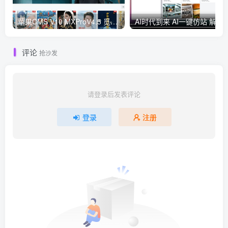
苹果CMS V10 MXProV4.5 觅知优化版
AI时代到来 AI一键仿
评论
抢沙发
请登录后发表评论
登录
注册