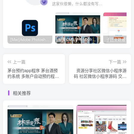
这家伙很懒，什么都没有写...
[Mac]Adobe Photoshop 2024
苹果CMS V10 MXProV4.5 觅知优化版
上一篇
下一篇
茅台预约app程序 茅台酒预
资源分享社区微信小程序源
约系统 多账户自动预约程序
码 社区微信小程序源码 交友
源码 茅台批量预约软件
互助闲置出售社区小程序源
码
相关推荐