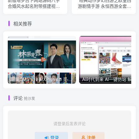
新版塔罗占卜网站源码八字
经典动作梦幻西游之欧皇西
合婚风水起名附带搭建视频
游剧情手游 永恒西游全套源
及文本教程安装方法
码 梦幻最新整理全套源码
相关推荐
苹果CMS V10 MXProV4.5 觅知优化版
AI时代到来 AI一键仿
评论
抢沙发
请登录后发表评论
登录
注册