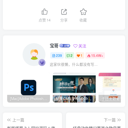
点赞
14
分享
收藏
宝哥
关注
239
2
1
15.4W+
这家伙很懒，什么都没有写...
[Mac]Adobe Photoshop 2024
苹果CMS V10 MXProV4.5 觅知优化版
上一篇
下一篇