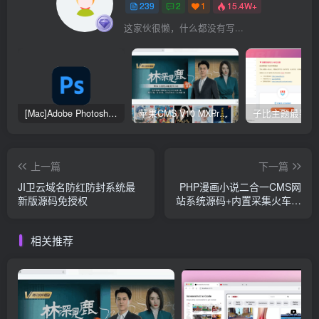
239
2
1
15.4W+
这家伙很懒，什么都没有写...
[Mac]Adobe Photoshop 2024
苹果CMS V10 MXProV4.5 觅知优化版
上一篇
下一篇
JI卫云域名防红防封系统最
PHP漫画小说二合一CMS网
新版源码免授权
站系统源码+内置采集火车头
接口带充值和会员功能
相关推荐