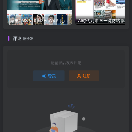
苹果CMS V10 MXProV4.5 觅知优化版
AI时代到来 AI一键仿
评论
抢沙发
请登录后发表评论
登录
注册